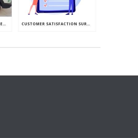
🚗ACP TRADUCTERA SUPPORTED THE JINDŘICHŮV HRADEC SOCIAL SERVICES CENTER! 🚗
CUSTOMER SATISFACTION SURVEY