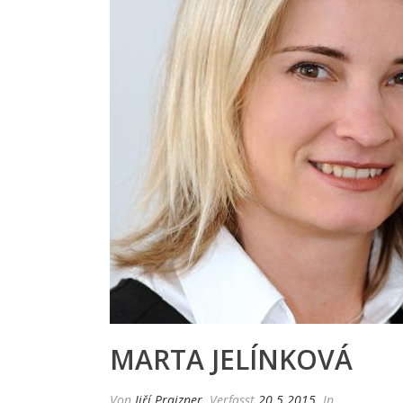
MARTA JELÍNKOVÁ
Von
Jiří Prajzner
Verfasst
20.5.2015
In