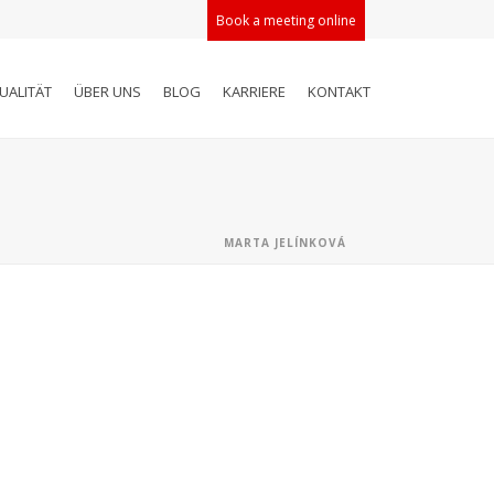
Book a meeting online
UALITÄT
ÜBER UNS
BLOG
KARRIERE
KONTAKT
MARTA JELÍNKOVÁ