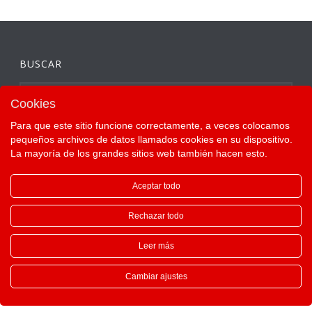
BUSCAR
Cookies
Para que este sitio funcione correctamente, a veces colocamos
pequeños archivos de datos llamados cookies en su dispositivo.
La mayoría de los grandes sitios web también hacen esto.
Aceptar todo
Rechazar todo
Leer más
Copyright All Rights Reserved ©
Cambiar ajustes
English
Deutsch
Français
Español